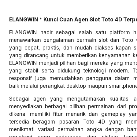
ELANGWIN * Kunci Cuan Agen Slot Toto 4D Terpe
ELANGWIN hadir sebagai salah satu platform h
menawarkan pengalaman bermain slot dan Toto 
yang cepat, praktis, dan mudah diakses kapan s
yang dirancang untuk memberikan kenyamanan k
ELANGWIN menjadi pilihan bagi mereka yang menc
yang stabil serta didukung teknologi modern. T
responsif juga memudahkan pengguna dalam me
baik melalui perangkat desktop maupun smartphone
Sebagai agen yang mengutamakan kualitas l
menyediakan berbagai pilihan permainan dari pro
dikenal memiliki fitur menarik dan gameplay yan
tersedia beragam pasaran Toto 4D yang mem
menikmati variasi permainan angka dengan bany
registrasi yang sederhana dan sistem trans